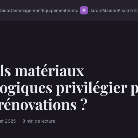
Deco
Demenagement
Equipement
Immo
Jardin
Maison
Piscine
Tr
ls matériaux
ogiques privilégier 
rénovations ?
llet 2025 — 8 min de lecture