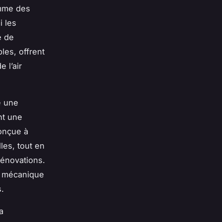
omme des
i les
e de
les, offrent
 l’air
e une
ant une
conçue à
les, tout en
rénovations.
e mécanique
s.
a