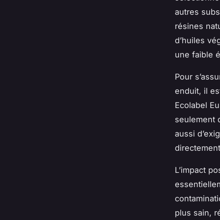
autres subs
résines nat
d’huiles vé
une faible 
Pour s’assur
enduit, il e
Ecolabel Eu
seulement d
aussi d’exi
directement 
L’impact po
essentiellem
contaminati
plus sain, r