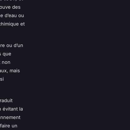
rouve des
se d’eau ou
chimique et
ure ou d’un
ls que
t non
aux, mais
si
raduit
 évitant la
ronnement
 faire un