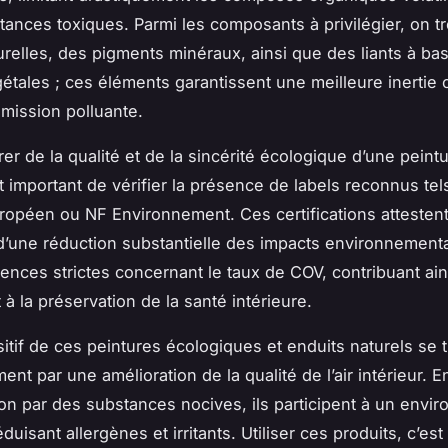
tances toxiques. Parmi les composants à privilégier, on t
urelles, des pigments minéraux, ainsi que des liants à ba
gétales ; ces éléments garantissent une meilleure inertie 
émission polluante.
er de la qualité et de la sincérité écologique d’une peint
st important de vérifier la présence de labels reconnus te
ropéen ou NF Environnement. Ces certifications attesten
’une réduction substantielle des impacts environnement
gences strictes concernant le taux de COV, contribuant ain
à la préservation de la santé intérieure.
sitif de ces peintures écologiques et enduits naturels se t
ent par une amélioration de la qualité de l’air intérieur. En
on par des substances nocives, ils participent à un envi
éduisant allergènes et irritants. Utiliser ces produits, c’est