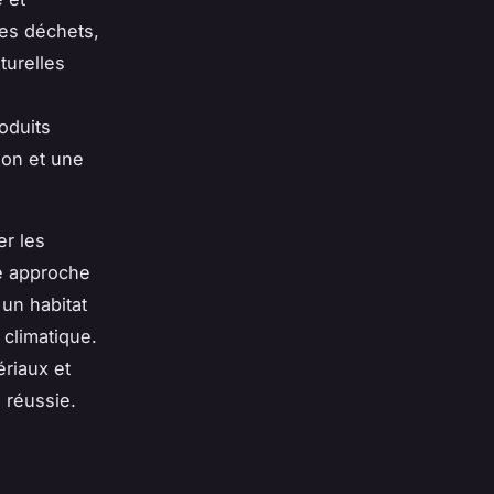
des déchets,
turelles
oduits
ion et une
er les
ne approche
 un habitat
 climatique.
ériaux et
 réussie.