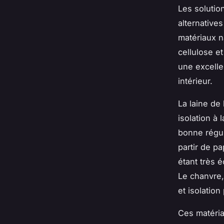
Les solutio
alternatives
matériaux na
cellulose e
une excelle
intérieur.
La laine de
isolation à 
bonne régul
partir de p
étant très 
Le chanvre,
et isolatio
Ces matéria