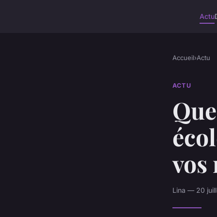
Actu
Accueil
›
Actu
ACTU
Que
écol
vos 
Lina — 20 jui