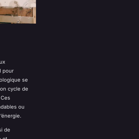
aux
l pour
cologique se
son cycle de
. Ces
adables ou
d’énergie.
si de
e et