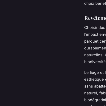
choix bénéf
Revêteme
Choisir des
l’impact env
parquet cer
durablement
naturelles. 
biodiversité
Le liège et 
esthétique e
sans abattag
naturel, fab
biodégradab