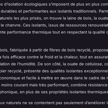
ns d’isolation écologiques s’imposent de plus en plus c
 durables et performantes aux isolants traditionnels. Parm
turels les plus prisés, on trouve la laine de bois, la ouat
t le chanvre. Ces isolants, issus de ressources renouvelab
nte performance thermique tout en respectant la qualité de
 bois, fabriquée à partir de fibres de bois recyclé, propos
la fois efficace contre le froid et la chaleur, tout en assur
ation de l’humidité. De son côté, la ouate de cellulose, 
apier recyclé, présente des qualités isolantes exceptionnel
économique et facile à mettre en œuvre dans le cadre de 
 moins courant mais très performant, combine résistanc
n phonique, en plus de ses propriétés isolantes thermique
ux naturels ne se contentent pas seulement d’améliorer l