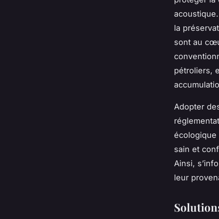
acoustique.
la préserva
sont au cœu
conventionn
pétroliers, 
accumulatio
Adopter des
réglementat
écologique 
sain et conf
Ainsi, s’in
leur proven
Solution