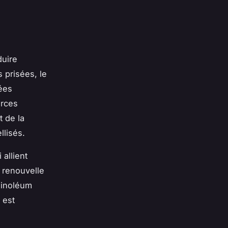
duire
s prisées, le
rées
urces
t de la
llisés.
 allient
e renouvelle
 linoléum
 est