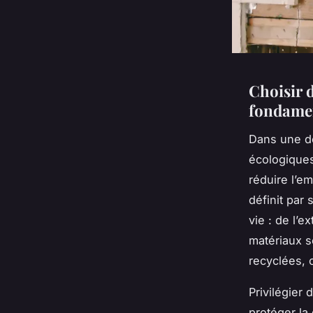
Choisir 
fondame
Dans une dé
écologiques
réduire l’e
définit par
vie : de l’ex
matériaux s
recyclées, c
Privilégier
protéger la 