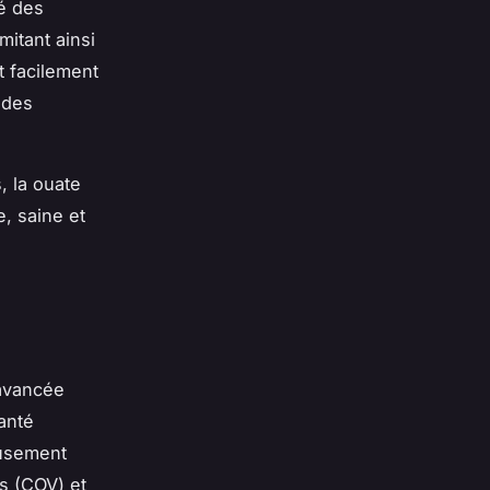
té des
mitant ainsi
t facilement
 des
, la ouate
e, saine et
 avancée
anté
eusement
s (COV) et