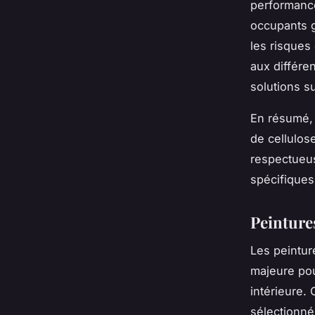
performance
occupants gr
les risques 
aux différe
solutions s
En résumé, 
de cellulos
respectueus
spécifiques
Peinture
Les peintur
majeure pou
intérieure.
sélectionné